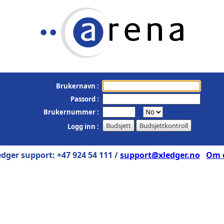
Brukernavn :
Passord :
Brukernummer :
Logg inn :
v14.00.29_Arena-STABLE-v14(36410c6) - CUBA
edger support: +47 924 54 111 /
support@xledger.no
Om 